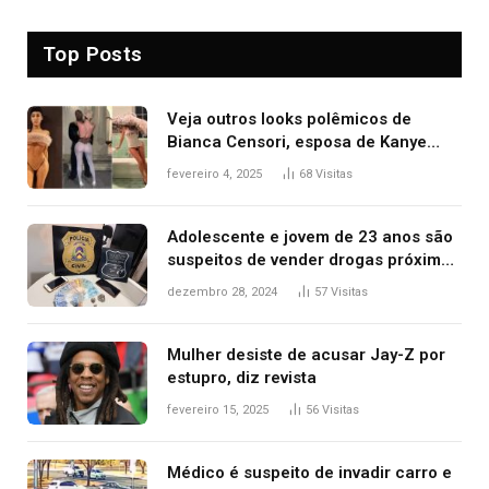
Top Posts
Veja outros looks polêmicos de
Bianca Censori, esposa de Kanye
West que apareceu nua no Grammy
fevereiro 4, 2025
68
Visitas
2025
Adolescente e jovem de 23 anos são
suspeitos de vender drogas próximo
de delegacia e escola, diz polícia
dezembro 28, 2024
57
Visitas
Mulher desiste de acusar Jay-Z por
estupro, diz revista
fevereiro 15, 2025
56
Visitas
Médico é suspeito de invadir carro e