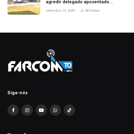
agredir delegado aposentado
durante confusão no trânsito
setembro 19, 2024
38
Visitas
Siga-nós
Facebook
Instagram
YouTube
WhatsApp
TikTok