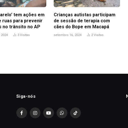
arelo’ tem ações em
Crianças autistas participam
e ruas para prevenir
de sessão de terapia com
s no trânsito no AP
cães do Bope em Macapá
 2024
3
Visitas
setembro 16, 2024
2
Visitas
Siga-nós
Facebook
Instagram
YouTube
WhatsApp
TikTok