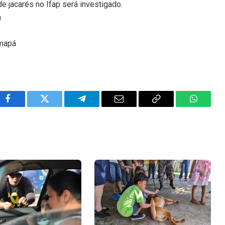
 jacarés no Ifap será investigado.
á
Amapá
Facebook
Twitter
Telegram
Email
Copy
WhatsA
Link