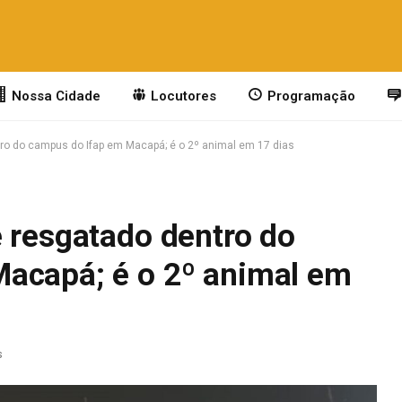
Nossa Cidade
Locutores
Programação
ro do campus do Ifap em Macapá; é o 2º animal em 17 dias
é resgatado dentro do
acapá; é o 2º animal em
s