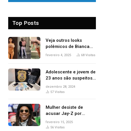
Top Posts
Veja outros looks
polêmicos de Bianca
Censori, esposa de
fevereiro 4, 2025
68
Visitas
Kanye West que
apareceu nua no
Grammy 2025
Adolescente e jovem de
23 anos são suspeitos
de vender drogas
dezembro 28, 2024
próximo de delegacia e
57
Visitas
escola, diz polícia
Mulher desiste de
acusar Jay-Z por
estupro, diz revista
fevereiro 15, 2025
56
Visitas