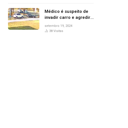
Médico é suspeito de
invadir carro e agredir
delegado aposentado
setembro 19, 2024
durante confusão no
38
Visitas
trânsito