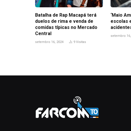
Batalha de Rap Macapá terá
‘Maio Am
duelos de rima e venda de
escolas 
comidas típicas no Mercado
acidente
Central
setembro 16,
setembro 16, 2024
9
Visitas