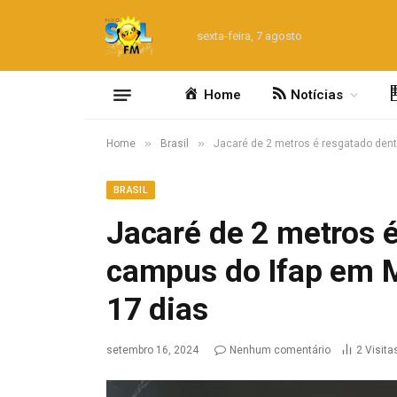
sexta-feira, 7 agosto
Home
Notícias
»
»
Home
Brasil
Jacaré de 2 metros é resgatado dent
BRASIL
Jacaré de 2 metros 
campus do Ifap em M
17 dias
setembro 16, 2024
Nenhum comentário
2
Visita