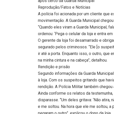
após cerco da Guarda Municipal
Reprodução/Fatos e Notícias
A polícia foi acionada por um cliente que
movimentação. A Guarda Municipal chegou a
“Quando eles viram a Guarda Municipal, fal
ordenou: ‘Pega o celular da loja e entra em
O gerente da loja foi desamarrado e obriga
segurado pelos criminosos. “Ele [o suspeito
ir até a porta. Enquanto isso, o outro, qu
na minha cintura e na cabeça”, detalhou.
Rendição e prisão
Segundo informações da Guarda Municipal d
à loja. Com os suspeitos gritando que havi
rendição. A Polícia Militar também chegou a
Ainda conforme os relatos da testemunha, 
disparasse. “Um deles gritava: ‘Não atira, 
e me soltou. Na hora que ele me soltou, a
pegaram o outro”, explicou o dono da loja.