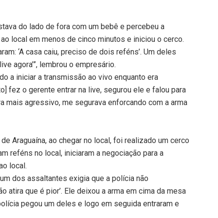
 estava do lado de fora com um bebê e percebeu a
o local em menos de cinco minutos e iniciou o cerco.
aram: ‘A casa caiu, preciso de dois reféns’. Um deles
 live agora’”, lembrou o empresário.
do a iniciar a transmissão ao vivo enquanto era
] fez o gerente entrar na live, segurou ele e falou para
e era mais agressivo, me segurava enforcando com a arma
e Araguaína, ao chegar no local, foi realizado um cerco
am reféns no local, iniciaram a negociação para a
o local.
um dos assaltantes exigia que a polícia não
não atira que é pior’. Ele deixou a arma em cima da mesa
 polícia pegou um deles e logo em seguida entraram e