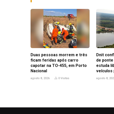
Duas pessoas morrem e três
Dnit con
ficam feridas após carro
de ponte
capotar na TO-455, em Porto
estuda l
Nacional
veículos
agosto 8, 2026
0
Visitas
agosto 8, 202