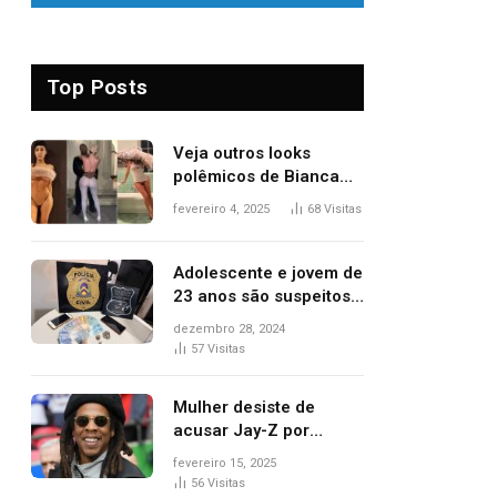
Top Posts
Veja outros looks
polêmicos de Bianca
Censori, esposa de
fevereiro 4, 2025
68
Visitas
Kanye West que
apareceu nua no
Grammy 2025
Adolescente e jovem de
23 anos são suspeitos
de vender drogas
dezembro 28, 2024
próximo de delegacia e
57
Visitas
escola, diz polícia
Mulher desiste de
acusar Jay-Z por
estupro, diz revista
fevereiro 15, 2025
56
Visitas