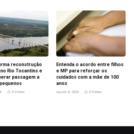
firma reconstrução
Entenda o acordo entre filhos
 no Rio Tocantins e
e MP para reforçar os
iberar passagem a
cuidados com a mãe de 100
 pequenos
anos
6
0
Visitas
agosto 8, 2026
0
Visitas