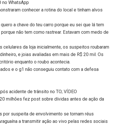
TO no WhatsApp
nstraram conhecer a rotina do local e tinham alvos
Eu quero a chave do teu carro porque eu sei que lá tem
os, porque não tem como rastrear. Estavam com medo de
.
 celulares da loja inicialmente, os suspeitos roubaram
dinheiro, e joias avaliadas em mais de R$ 20 mil. Os
itório enquanto o roubo acontecia.
gados e o g1 não conseguiu contato com a defesa
após acidente de trânsito no TO; VÍDEO
 20 milhões fez post sobre dívidas antes de ação da
sos por suspeita de envolvimento se tornam réus
raguaína a transmitir ação ao vivo pelas redes sociais