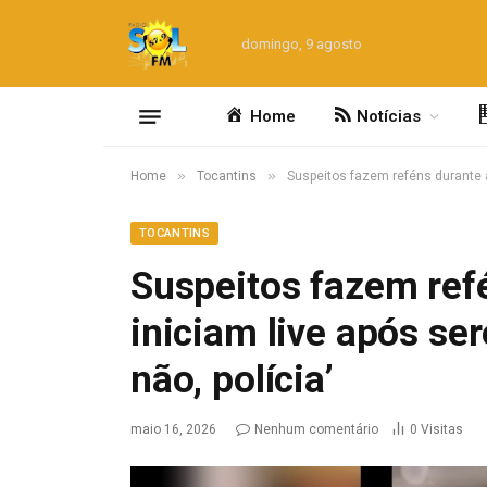
domingo, 9 agosto
Home
Notícias
»
»
Home
Tocantins
Suspeitos fazem reféns durante as
TOCANTINS
Suspeitos fazem refé
iniciam live após se
não, polícia’
maio 16, 2026
Nenhum comentário
0
Visitas