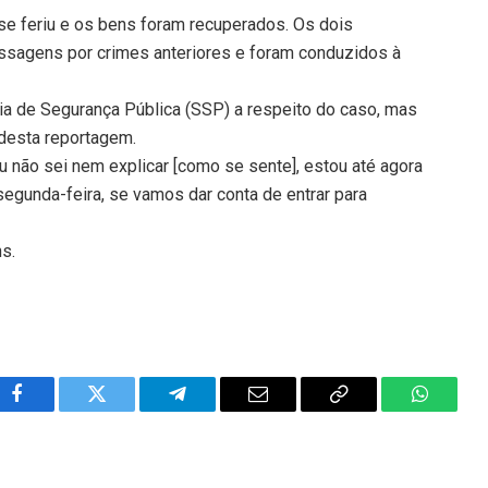
se feriu e os bens foram recuperados. Os dois
ssagens por crimes anteriores e foram conduzidos à
ria de Segurança Pública (SSP) a respeito do caso, mas
 desta reportagem.
Eu não sei nem explicar [como se sente], estou até agora
segunda-feira, se vamos dar conta de entrar para
ns.
Facebook
Twitter
Telegram
Email
Copy
WhatsA
Link