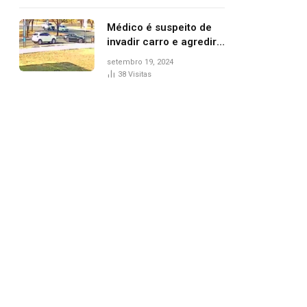
Médico é suspeito de
invadir carro e agredir
delegado aposentado
setembro 19, 2024
durante confusão no
38
Visitas
trânsito