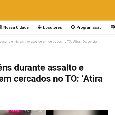
Nossa Cidade
Locutores
Programação
salto e iniciam live após serem cercados no TO: ‘Atira não, polícia’
ns durante assalto e
rem cercados no TO: ‘Atira