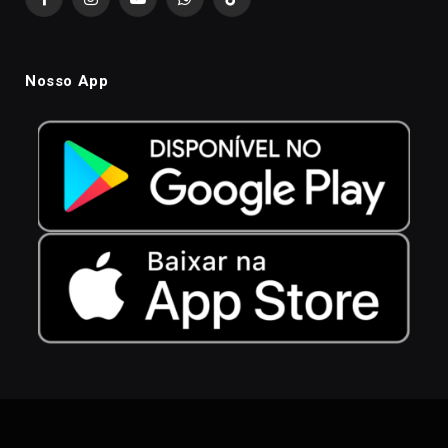
Facebook
Instagram
YouTube
WhatsApp
TikTok
Nosso App