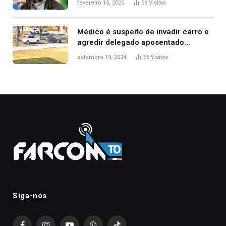
fevereiro 15, 2025
56
Visitas
Médico é suspeito de invadir carro e
agredir delegado aposentado
durante confusão no trânsito
setembro 19, 2024
38
Visitas
Siga-nós