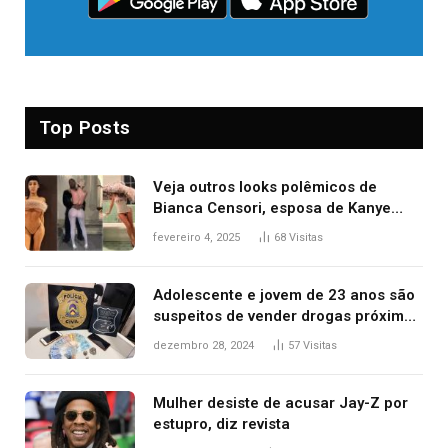
Top Posts
Veja outros looks polêmicos de
Bianca Censori, esposa de Kanye
West que apareceu nua no Grammy
fevereiro 4, 2025
68
Visitas
2025
Adolescente e jovem de 23 anos são
suspeitos de vender drogas próximo
de delegacia e escola, diz polícia
dezembro 28, 2024
57
Visitas
Mulher desiste de acusar Jay-Z por
estupro, diz revista