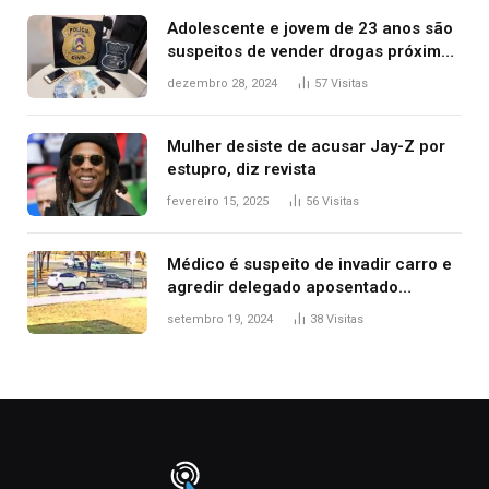
Adolescente e jovem de 23 anos são
suspeitos de vender drogas próximo
de delegacia e escola, diz polícia
dezembro 28, 2024
57
Visitas
Mulher desiste de acusar Jay-Z por
estupro, diz revista
fevereiro 15, 2025
56
Visitas
Médico é suspeito de invadir carro e
agredir delegado aposentado
durante confusão no trânsito
setembro 19, 2024
38
Visitas