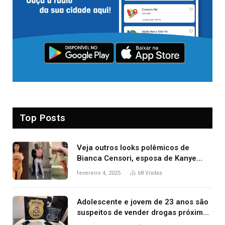
Top Posts
Veja outros looks polêmicos de
Bianca Censori, esposa de Kanye
West que apareceu nua no Grammy
fevereiro 4, 2025
68
Visitas
2025
Adolescente e jovem de 23 anos são
suspeitos de vender drogas próximo
de delegacia e escola, diz polícia