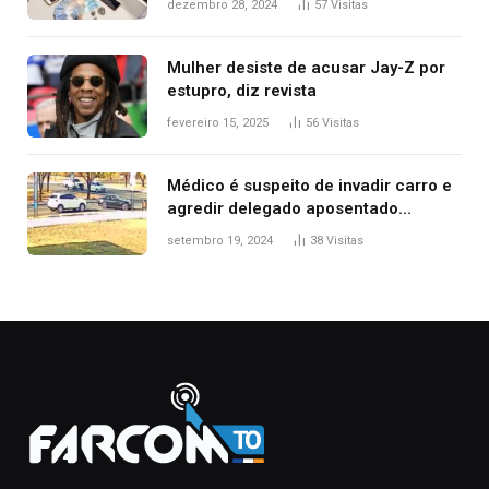
dezembro 28, 2024
57
Visitas
Mulher desiste de acusar Jay-Z por
estupro, diz revista
fevereiro 15, 2025
56
Visitas
Médico é suspeito de invadir carro e
agredir delegado aposentado
durante confusão no trânsito
setembro 19, 2024
38
Visitas