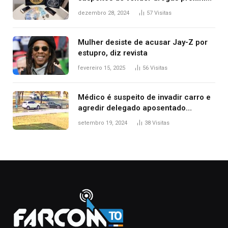
de delegacia e escola, diz polícia
dezembro 28, 2024
57
Visitas
Mulher desiste de acusar Jay-Z por
estupro, diz revista
fevereiro 15, 2025
56
Visitas
Médico é suspeito de invadir carro e
agredir delegado aposentado
durante confusão no trânsito
setembro 19, 2024
38
Visitas