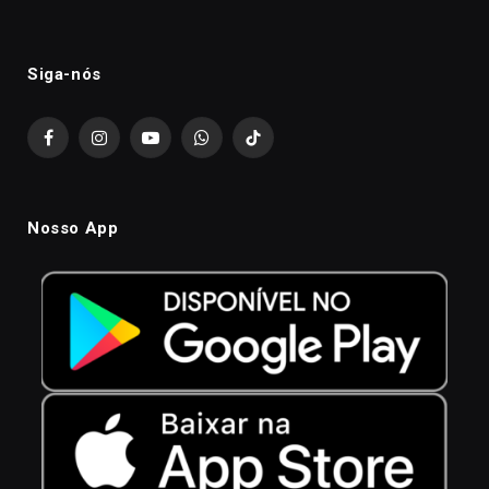
Siga-nós
Facebook
Instagram
YouTube
WhatsApp
TikTok
Nosso App