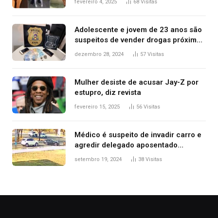
fevereiro 4, 2025
68
Visitas
2025
Adolescente e jovem de 23 anos são
suspeitos de vender drogas próximo
de delegacia e escola, diz polícia
dezembro 28, 2024
57
Visitas
Mulher desiste de acusar Jay-Z por
estupro, diz revista
fevereiro 15, 2025
56
Visitas
Médico é suspeito de invadir carro e
agredir delegado aposentado
durante confusão no trânsito
setembro 19, 2024
38
Visitas