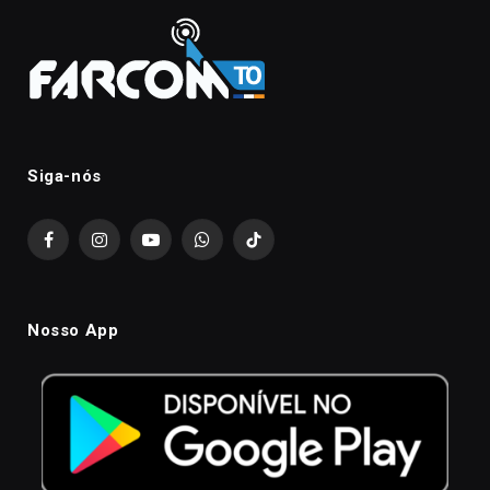
Siga-nós
Facebook
Instagram
YouTube
WhatsApp
TikTok
Nosso App