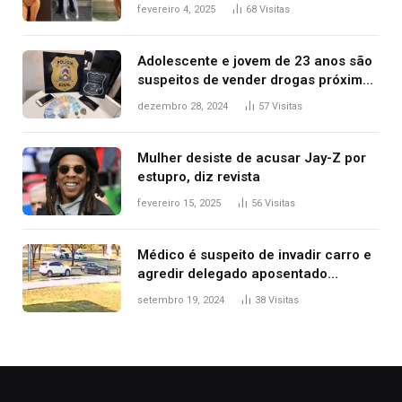
West que apareceu nua no Grammy
fevereiro 4, 2025
68
Visitas
2025
Adolescente e jovem de 23 anos são
suspeitos de vender drogas próximo
de delegacia e escola, diz polícia
dezembro 28, 2024
57
Visitas
Mulher desiste de acusar Jay-Z por
estupro, diz revista
fevereiro 15, 2025
56
Visitas
Médico é suspeito de invadir carro e
agredir delegado aposentado
durante confusão no trânsito
setembro 19, 2024
38
Visitas