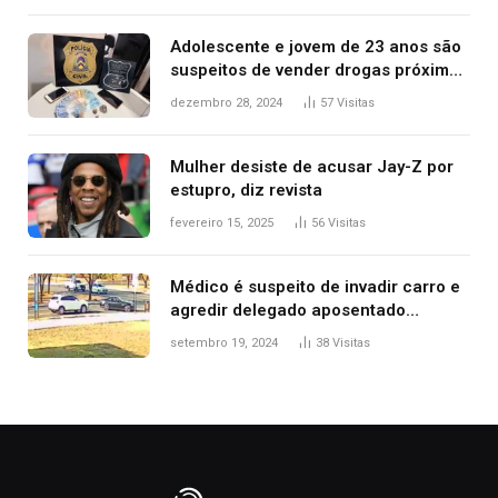
Adolescente e jovem de 23 anos são
suspeitos de vender drogas próximo
de delegacia e escola, diz polícia
dezembro 28, 2024
57
Visitas
Mulher desiste de acusar Jay-Z por
estupro, diz revista
fevereiro 15, 2025
56
Visitas
Médico é suspeito de invadir carro e
agredir delegado aposentado
durante confusão no trânsito
setembro 19, 2024
38
Visitas