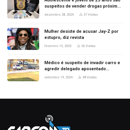
Adolescente e jovem de 23 anos são
suspeitos de vender drogas próximo
de delegacia e escola, diz polícia
dezembro 28, 2024
57
Visitas
Mulher desiste de acusar Jay-Z por
estupro, diz revista
fevereiro 15, 2025
56
Visitas
Médico é suspeito de invadir carro e
agredir delegado aposentado
durante confusão no trânsito
setembro 19, 2024
38
Visitas