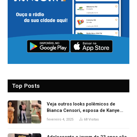
Top Posts
Veja outros looks polêmicos de
Bianca Censori, esposa de Kanye
West que apareceu nua no Grammy
fevereiro 4, 2025
68
Visitas
2025