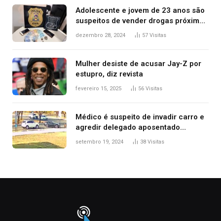
Adolescente e jovem de 23 anos são
suspeitos de vender drogas próximo
de delegacia e escola, diz polícia
dezembro 28, 2024
57
Visitas
Mulher desiste de acusar Jay-Z por
estupro, diz revista
fevereiro 15, 2025
56
Visitas
Médico é suspeito de invadir carro e
agredir delegado aposentado
durante confusão no trânsito
setembro 19, 2024
38
Visitas