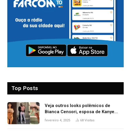
Top Posts
Veja outros looks polêmicos de
Bianca Censori, esposa de Kanye
West que apareceu nua no Grammy
fevereiro 4, 2025
68
Visitas
2025