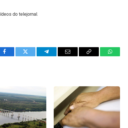
ídeos do telejornal.
Facebook
Twitter
Telegram
Email
Copy
WhatsA
Link