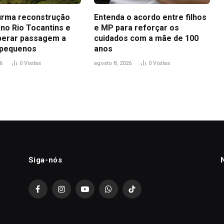
firma reconstrução
Entenda o acordo entre filhos
 no Rio Tocantins e
e MP para reforçar os
iberar passagem a
cuidados com a mãe de 100
 pequenos
anos
6
0
Visitas
agosto 8, 2026
0
Visitas
Siga-nós
Facebook
Instagram
YouTube
WhatsApp
TikTok