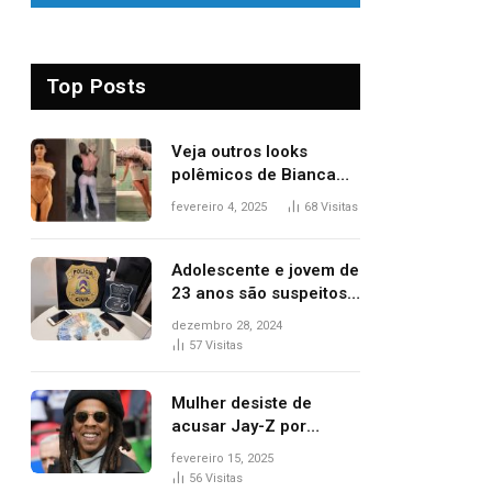
Top Posts
Veja outros looks
polêmicos de Bianca
Censori, esposa de
fevereiro 4, 2025
68
Visitas
Kanye West que
apareceu nua no
Grammy 2025
Adolescente e jovem de
23 anos são suspeitos
de vender drogas
dezembro 28, 2024
próximo de delegacia e
57
Visitas
escola, diz polícia
Mulher desiste de
acusar Jay-Z por
estupro, diz revista
fevereiro 15, 2025
56
Visitas