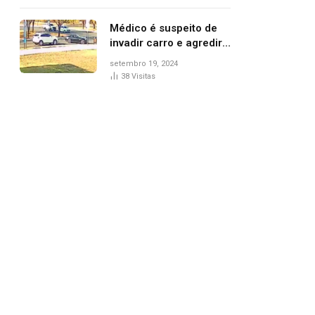
Médico é suspeito de
invadir carro e agredir
delegado aposentado
setembro 19, 2024
durante confusão no
38
Visitas
trânsito
pp