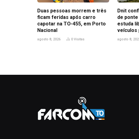
Duas pessoas morrem e três
Dnit con
ficam feridas após carro
de ponte
capotar na TO-455, em Porto
estuda l
Nacional
veículos
agosto 8, 2026
0
Visitas
agosto 8, 202