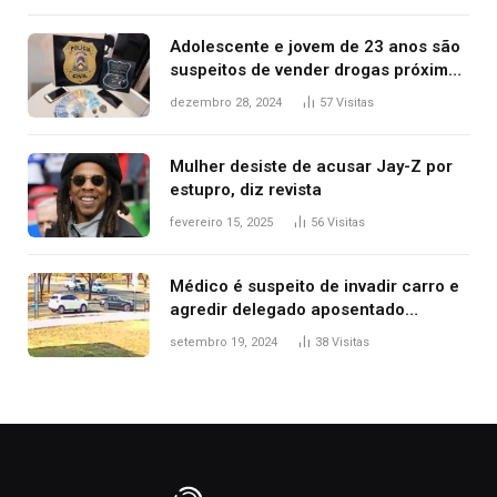
Adolescente e jovem de 23 anos são
suspeitos de vender drogas próximo
de delegacia e escola, diz polícia
dezembro 28, 2024
57
Visitas
Mulher desiste de acusar Jay-Z por
estupro, diz revista
fevereiro 15, 2025
56
Visitas
Médico é suspeito de invadir carro e
agredir delegado aposentado
durante confusão no trânsito
setembro 19, 2024
38
Visitas