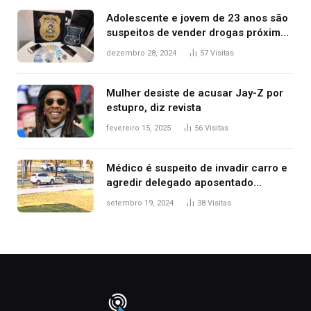
Adolescente e jovem de 23 anos são
suspeitos de vender drogas próximo
de delegacia e escola, diz polícia
dezembro 28, 2024
57
Visitas
Mulher desiste de acusar Jay-Z por
estupro, diz revista
fevereiro 15, 2025
56
Visitas
Médico é suspeito de invadir carro e
agredir delegado aposentado
durante confusão no trânsito
setembro 19, 2024
38
Visitas