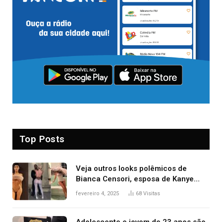
Top Posts
Veja outros looks polêmicos de
Bianca Censori, esposa de Kanye
West que apareceu nua no Grammy
fevereiro 4, 2025
68
Visitas
2025