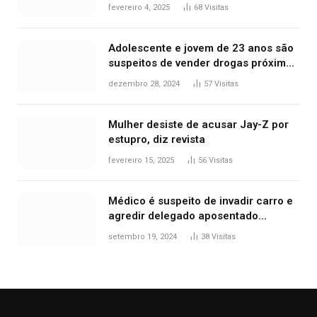
West que apareceu nua no Grammy
fevereiro 4, 2025
68
Visitas
2025
Adolescente e jovem de 23 anos são
suspeitos de vender drogas próximo
de delegacia e escola, diz polícia
dezembro 28, 2024
57
Visitas
Mulher desiste de acusar Jay-Z por
estupro, diz revista
fevereiro 15, 2025
56
Visitas
Médico é suspeito de invadir carro e
agredir delegado aposentado
durante confusão no trânsito
setembro 19, 2024
38
Visitas