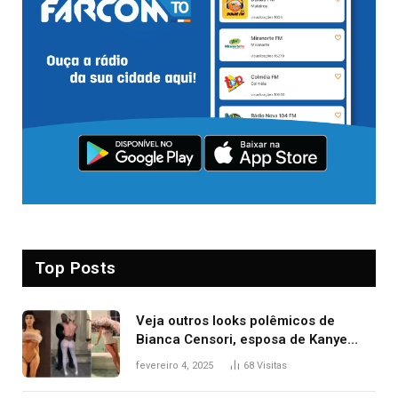
Top Posts
Veja outros looks polêmicos de
Bianca Censori, esposa de Kanye
West que apareceu nua no Grammy
fevereiro 4, 2025
68
Visitas
2025