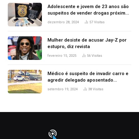
Adolescente e jovem de 23 anos são
suspeitos de vender drogas próximo
de delegacia e escola, diz polícia
dezembro 28, 2024
57
Visitas
Mulher desiste de acusar Jay-Z por
estupro, diz revista
fevereiro 15, 2025
56
Visitas
Médico é suspeito de invadir carro e
agredir delegado aposentado
durante confusão no trânsito
setembro 19, 2024
38
Visitas