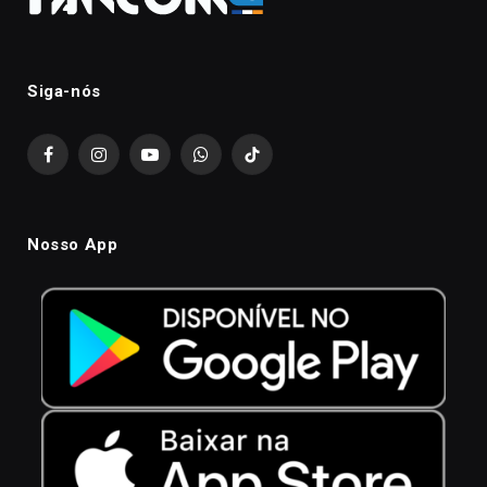
Siga-nós
Facebook
Instagram
YouTube
WhatsApp
TikTok
Nosso App