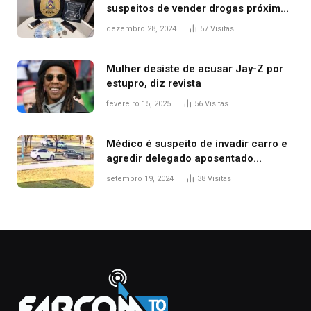
suspeitos de vender drogas próximo
de delegacia e escola, diz polícia
dezembro 28, 2024
57
Visitas
Mulher desiste de acusar Jay-Z por
estupro, diz revista
fevereiro 15, 2025
56
Visitas
Médico é suspeito de invadir carro e
agredir delegado aposentado
durante confusão no trânsito
setembro 19, 2024
38
Visitas