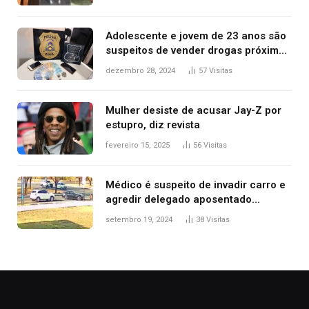
2025
Adolescente e jovem de 23 anos são
suspeitos de vender drogas próximo
de delegacia e escola, diz polícia
dezembro 28, 2024
57
Visitas
Mulher desiste de acusar Jay-Z por
estupro, diz revista
fevereiro 15, 2025
56
Visitas
Médico é suspeito de invadir carro e
agredir delegado aposentado
durante confusão no trânsito
setembro 19, 2024
38
Visitas