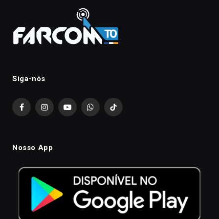
Siga-nós
Facebook
Instagram
YouTube
WhatsApp
TikTok
Nosso App