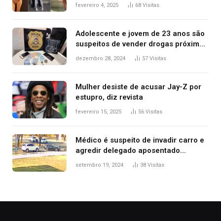
West que apareceu nua no Grammy
fevereiro 4, 2025
68
Visitas
2025
Adolescente e jovem de 23 anos são
suspeitos de vender drogas próximo
de delegacia e escola, diz polícia
dezembro 28, 2024
57
Visitas
Mulher desiste de acusar Jay-Z por
estupro, diz revista
fevereiro 15, 2025
56
Visitas
Médico é suspeito de invadir carro e
agredir delegado aposentado
durante confusão no trânsito
setembro 19, 2024
38
Visitas