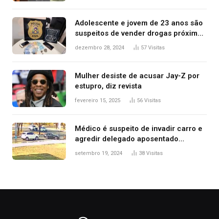
2025
Adolescente e jovem de 23 anos são
suspeitos de vender drogas próximo
de delegacia e escola, diz polícia
dezembro 28, 2024
57
Visitas
Mulher desiste de acusar Jay-Z por
estupro, diz revista
fevereiro 15, 2025
56
Visitas
Médico é suspeito de invadir carro e
agredir delegado aposentado
durante confusão no trânsito
setembro 19, 2024
38
Visitas