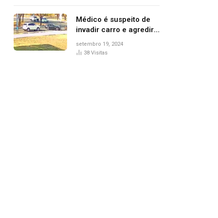
Médico é suspeito de
invadir carro e agredir
delegado aposentado
setembro 19, 2024
durante confusão no
38
Visitas
trânsito
pp