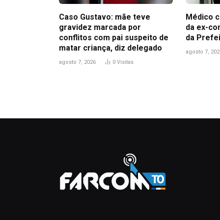
Caso Gustavo: mãe teve
Médico c
gravidez marcada por
da ex-co
conflitos com pai suspeito de
da Prefe
matar criança, diz delegado
agosto 7, 202
agosto 7, 2026
0
Visitas