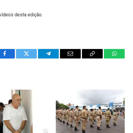
vídeos desta edição.
Facebook
Twitter
Telegram
Email
Copy
WhatsA
Link