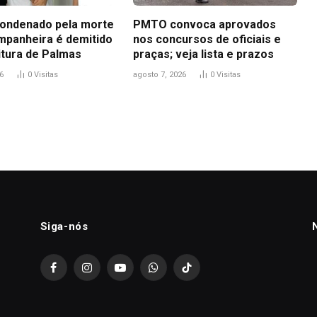
ondenado pela morte
PMTO convoca aprovados
mpanheira é demitido
nos concursos de oficiais e
itura de Palmas
praças; veja lista e prazos
6
0
Visitas
agosto 7, 2026
0
Visitas
Siga-nós
Facebook
Instagram
YouTube
WhatsApp
TikTok