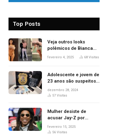
Top Posts
Veja outros looks
polêmicos de Bianca
Censori, esposa de
fevereiro 4, 2025
68
Visitas
Kanye West que
apareceu nua no
Grammy 2025
Adolescente e jovem de
23 anos são suspeitos
de vender drogas
dezembro 28, 2024
próximo de delegacia e
57
Visitas
escola, diz polícia
Mulher desiste de
acusar Jay-Z por
estupro, diz revista
fevereiro 15, 2025
56
Visitas