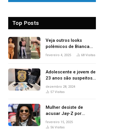
Top Posts
Veja outros looks
polêmicos de Bianca
Censori, esposa de
fevereiro 4, 2025
68
Visitas
Kanye West que
apareceu nua no
Grammy 2025
Adolescente e jovem de
23 anos são suspeitos
de vender drogas
dezembro 28, 2024
próximo de delegacia e
57
Visitas
escola, diz polícia
Mulher desiste de
acusar Jay-Z por
estupro, diz revista
fevereiro 15, 2025
56
Visitas