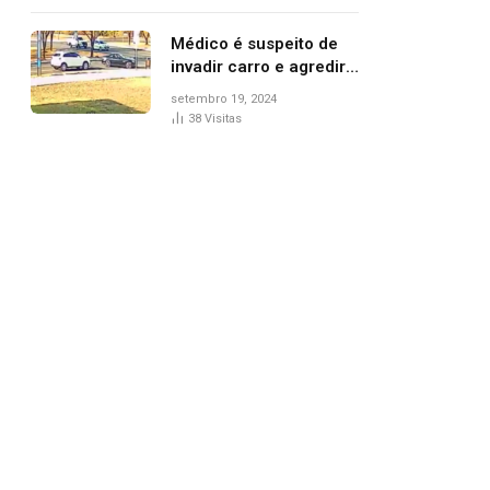
Médico é suspeito de
invadir carro e agredir
delegado aposentado
setembro 19, 2024
durante confusão no
38
Visitas
trânsito