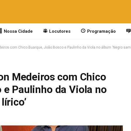
Nossa Cidade
Locutores
Programação
deiros com Chico Buarque, João Bosco e Paulinho da Viola no álbum ‘Negro samba
lton Medeiros com Chico
 e Paulinho da Viola no
írico’