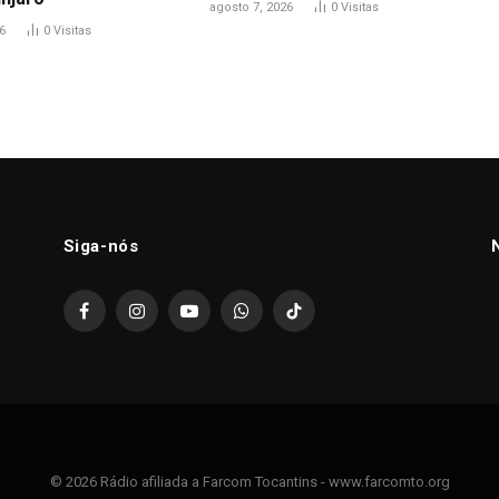
agosto 7, 2026
0
Visitas
6
0
Visitas
Siga-nós
Facebook
Instagram
YouTube
WhatsApp
TikTok
© 2026 Rádio afiliada a Farcom Tocantins - www.farcomto.org