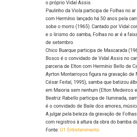
o próprio Vidal Assis.
Paulinho da Viola participa de Folhas no 
com Hermínio lançado há 50 anos pela can
sobe o morro (1965). Cantado por Vidal co
e o lirismo do samba, Folhas no ar é a fa
de setembro.
Chico Buarque participa de Mascarada (196
Bosco é o convidado de Vidal Assis no can
parceria de Elton com Hermínio Bello de Ca
Ayrton Montarroyos figura na gravação de M
César Feital, 1995), samba que batizou álb
em Maioria sem nenhum (Elton Medeiros e
Beatriz Rabello participa de Iluminada, sa
é o convidado de Baile dos amores, música
A julgar pela beleza da gravação de Folhas
com registros à altura da obra do bamba d
Fonte:
G1 Entretenimento