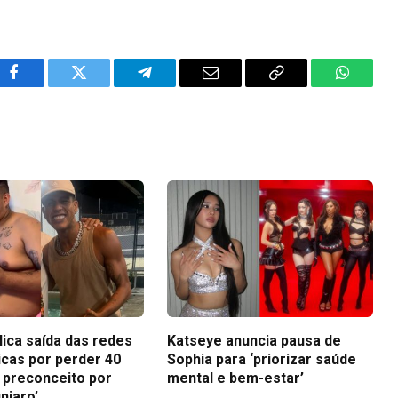
Facebook
Twitter
Telegram
Email
Copy
WhatsA
Link
lica saída das redes
Katseye anuncia pausa de
icas por perder 40
Sophia para ‘priorizar saúde
i preconceito por
mental e bem-estar’
njaro’