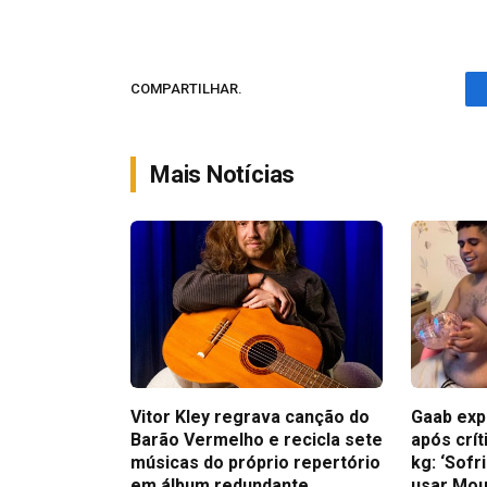
COMPARTILHAR.
Mais Notícias
Vitor Kley regrava canção do
Gaab exp
Barão Vermelho e recicla sete
após crít
músicas do próprio repertório
kg: ‘Sofr
em álbum redundante
usar Mou