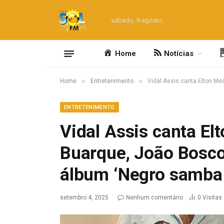
sábado, 8 agosto
Home
Notícias
»
»
Home
Entretenimento
Vidal Assis canta Elton Me
ENTRETENIMENTO
Vidal Assis canta E
Buarque, João Bosco
álbum ‘Negro samba l
setembro 4, 2025
Nenhum comentário
0
Visitas