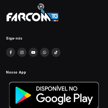
Siga-nós
Facebook
Instagram
YouTube
WhatsApp
TikTok
Nosso App