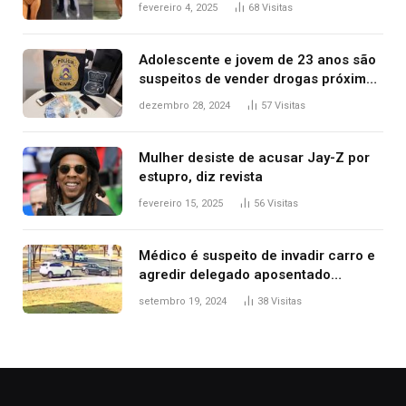
West que apareceu nua no Grammy
fevereiro 4, 2025
68
Visitas
2025
Adolescente e jovem de 23 anos são
suspeitos de vender drogas próximo
de delegacia e escola, diz polícia
dezembro 28, 2024
57
Visitas
Mulher desiste de acusar Jay-Z por
estupro, diz revista
fevereiro 15, 2025
56
Visitas
Médico é suspeito de invadir carro e
agredir delegado aposentado
durante confusão no trânsito
setembro 19, 2024
38
Visitas