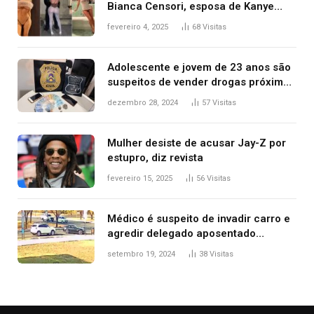
Bianca Censori, esposa de Kanye
West que apareceu nua no Grammy
fevereiro 4, 2025
68
Visitas
2025
Adolescente e jovem de 23 anos são
suspeitos de vender drogas próximo
de delegacia e escola, diz polícia
dezembro 28, 2024
57
Visitas
Mulher desiste de acusar Jay-Z por
estupro, diz revista
fevereiro 15, 2025
56
Visitas
Médico é suspeito de invadir carro e
agredir delegado aposentado
durante confusão no trânsito
setembro 19, 2024
38
Visitas