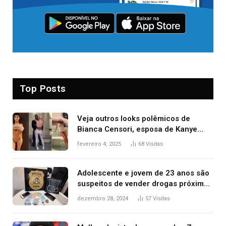
Top Posts
Veja outros looks polêmicos de
Bianca Censori, esposa de Kanye
West que apareceu nua no Grammy
fevereiro 4, 2025
68
Visitas
2025
Adolescente e jovem de 23 anos são
suspeitos de vender drogas próximo
de delegacia e escola, diz polícia
dezembro 28, 2024
57
Visitas