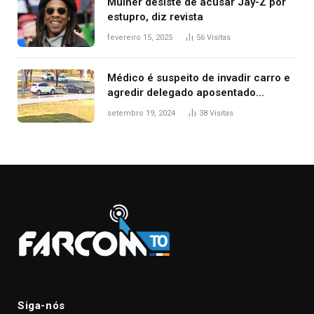
Mulher desiste de acusar Jay-Z por
estupro, diz revista
fevereiro 15, 2025
56
Visitas
Médico é suspeito de invadir carro e
agredir delegado aposentado
durante confusão no trânsito
setembro 19, 2024
38
Visitas
Siga-nós