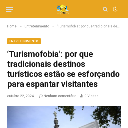
»
»
Home
Entretenimento
‘Turismofobia’: por que tradicionais destinos turísticos estão se esforçando para espantar visitantes
ENTRETENIMENTO
‘Turismofobia’: por que
tradicionais destinos
turísticos estão se esforçando
para espantar visitantes
outubro 22, 2024
Nenhum comentário
0
Visitas