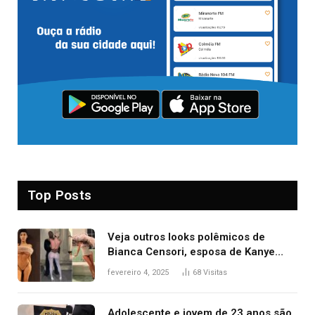
Top Posts
Veja outros looks polêmicos de
Bianca Censori, esposa de Kanye
West que apareceu nua no Grammy
fevereiro 4, 2025
68
Visitas
2025
Adolescente e jovem de 23 anos são