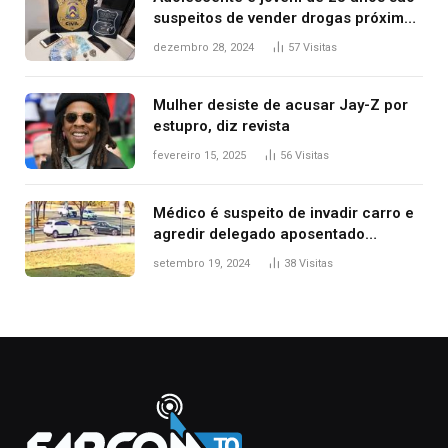
suspeitos de vender drogas próximo
de delegacia e escola, diz polícia
dezembro 28, 2024
57
Visitas
Mulher desiste de acusar Jay-Z por
estupro, diz revista
fevereiro 15, 2025
56
Visitas
Médico é suspeito de invadir carro e
agredir delegado aposentado
durante confusão no trânsito
setembro 19, 2024
38
Visitas