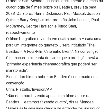
O diretor Sam Mendes anunciou oficialmente o elenco da
quadrilogia de filmes sobre os Beatles, prevista para
2028. Os atores Harris Dickinson, Paul Mescal, Joseph
Quinn e Barry Keoghan interpretarão John Lennon, Paul
McCartney, George Harrison e Ringo Starr,
respectivamente.
O filme biográfico dividido em quatro partes – cada uma
para um integrante do quarteto -, será intitulado “The
Beatles – A Four-Film Cinematic Event”. Na convenção
Cinemacon, o cineasta declarou que a produção será a
“primeira experiência cinematográfica que poderá ser
maratonada”.
Elenco dos filmes sobre os Beatles é confirmado em
convenção
Chris Pizzello/Invision/AP
“Não estamos fazendo apenas um filme sobre os
Beatles — estamos fazendo quatro”, disse Mendes.
“Talvez esta seja uma chance de entendê-los um pouco