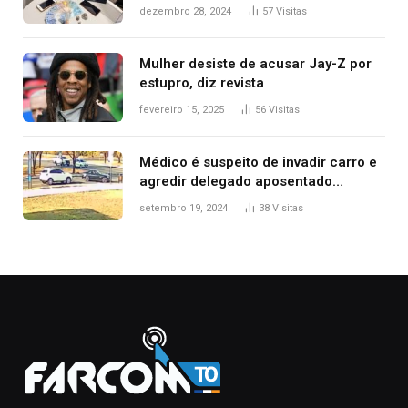
de delegacia e escola, diz polícia
dezembro 28, 2024
57
Visitas
Mulher desiste de acusar Jay-Z por
estupro, diz revista
fevereiro 15, 2025
56
Visitas
Médico é suspeito de invadir carro e
agredir delegado aposentado
durante confusão no trânsito
setembro 19, 2024
38
Visitas