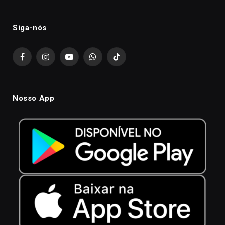
Siga-nós
Facebook
Instagram
YouTube
WhatsApp
TikTok
Nosso App