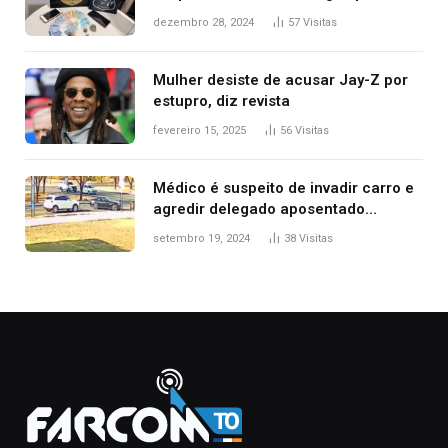
de delegacia e escola, diz polícia
dezembro 28, 2024
57
Visitas
Mulher desiste de acusar Jay-Z por
estupro, diz revista
fevereiro 15, 2025
56
Visitas
Médico é suspeito de invadir carro e
agredir delegado aposentado
durante confusão no trânsito
setembro 19, 2024
38
Visitas