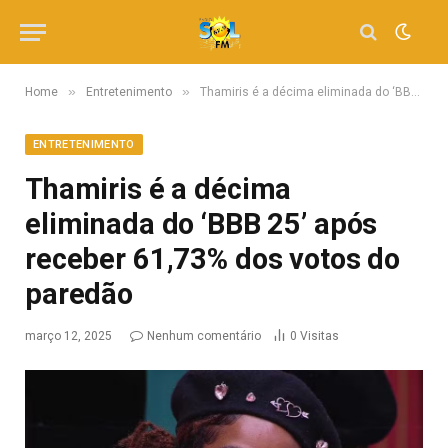
»
»
Home
Entretenimento
Thamiris é a décima eliminada do ‘BBB 25’ após receber 61,73% dos votos do paredão
ENTRETENIMENTO
Thamiris é a décima
eliminada do ‘BBB 25’ após
receber 61,73% dos votos do
paredão
março 12, 2025
Nenhum comentário
0
Visitas