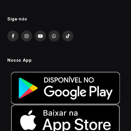
Siga-nós
Facebook
Instagram
YouTube
WhatsApp
TikTok
Nosso App