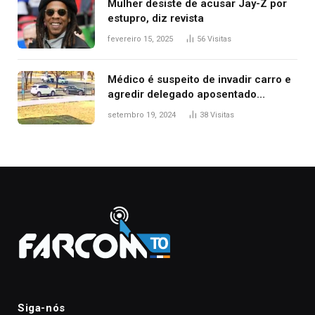
Mulher desiste de acusar Jay-Z por
estupro, diz revista
fevereiro 15, 2025
56
Visitas
Médico é suspeito de invadir carro e
agredir delegado aposentado
durante confusão no trânsito
setembro 19, 2024
38
Visitas
Siga-nós