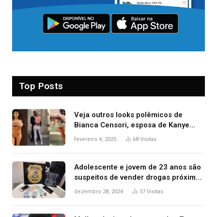
Top Posts
Veja outros looks polêmicos de
Bianca Censori, esposa de Kanye
West que apareceu nua no Grammy
fevereiro 4, 2025
68
Visitas
2025
Adolescente e jovem de 23 anos são
suspeitos de vender drogas próximo
de delegacia e escola, diz polícia
dezembro 28, 2024
57
Visitas