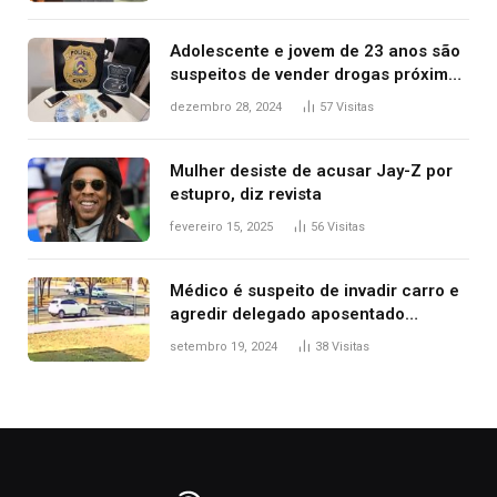
2025
Adolescente e jovem de 23 anos são
suspeitos de vender drogas próximo
de delegacia e escola, diz polícia
dezembro 28, 2024
57
Visitas
Mulher desiste de acusar Jay-Z por
estupro, diz revista
fevereiro 15, 2025
56
Visitas
Médico é suspeito de invadir carro e
agredir delegado aposentado
durante confusão no trânsito
setembro 19, 2024
38
Visitas