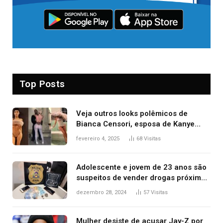
Top Posts
Veja outros looks polêmicos de
Bianca Censori, esposa de Kanye
West que apareceu nua no Grammy
fevereiro 4, 2025
68
Visitas
2025
Adolescente e jovem de 23 anos são
suspeitos de vender drogas próximo
de delegacia e escola, diz polícia
dezembro 28, 2024
57
Visitas
Mulher desiste de acusar Jay-Z por