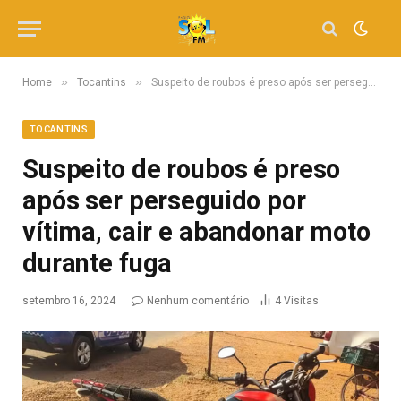
»
»
Home
Tocantins
Suspeito de roubos é preso após ser perseguido por vítima, cair e abandonar moto durante fuga
TOCANTINS
Suspeito de roubos é preso
após ser perseguido por
vítima, cair e abandonar moto
durante fuga
setembro 16, 2024
Nenhum comentário
4
Visitas