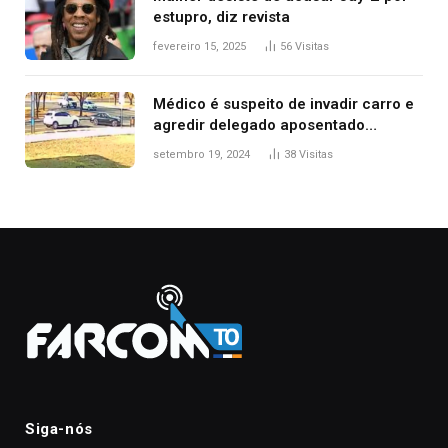
estupro, diz revista
fevereiro 15, 2025
56
Visitas
Médico é suspeito de invadir carro e
agredir delegado aposentado
durante confusão no trânsito
setembro 19, 2024
38
Visitas
Siga-nós