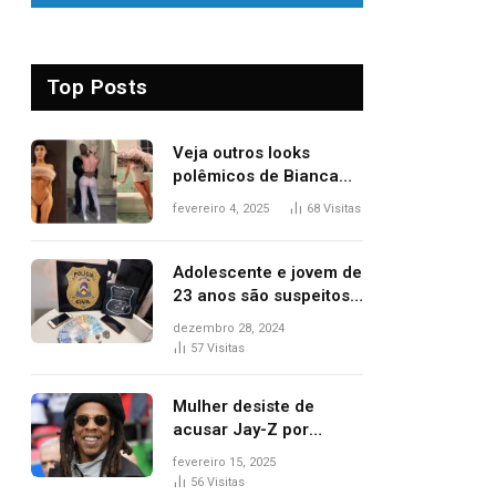
Top Posts
Veja outros looks
polêmicos de Bianca
Censori, esposa de
fevereiro 4, 2025
68
Visitas
Kanye West que
apareceu nua no
Grammy 2025
Adolescente e jovem de
23 anos são suspeitos
de vender drogas
dezembro 28, 2024
próximo de delegacia e
57
Visitas
escola, diz polícia
Mulher desiste de
acusar Jay-Z por
estupro, diz revista
fevereiro 15, 2025
56
Visitas