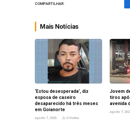
COMPARTILHAR.
Mais Notícias
‘Estou desesperada’, diz
Jovem de
esposa de caseiro
tiros ap
desaparecido há três meses
avenida 
em Goianorte
agosto 7, 202
agosto 7, 2026
0
Visitas