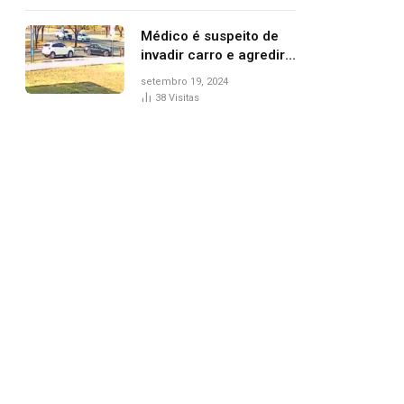
Médico é suspeito de
invadir carro e agredir
delegado aposentado
setembro 19, 2024
durante confusão no
38
Visitas
trânsito