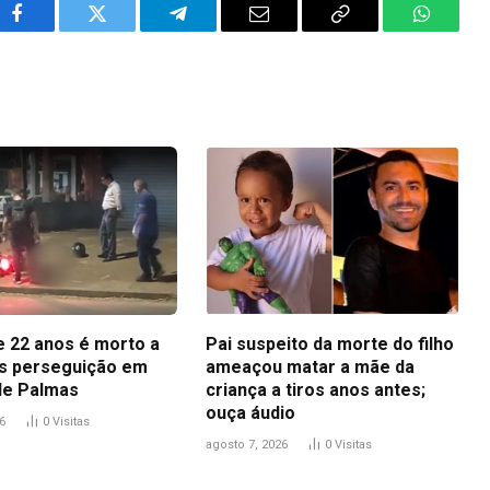
Facebook
Twitter
Telegram
Email
Copy
WhatsA
Link
 22 anos é morto a
Pai suspeito da morte do filho
ós perseguição em
ameaçou matar a mãe da
de Palmas
criança a tiros anos antes;
ouça áudio
6
0
Visitas
agosto 7, 2026
0
Visitas