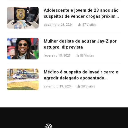
Adolescente e jovem de 23 anos são
suspeitos de vender drogas próximo
de delegacia e escola, diz polícia
dezembro 28, 2024
57
Visitas
Mulher desiste de acusar Jay-Z por
estupro, diz revista
fevereiro 15, 2025
56
Visitas
Médico é suspeito de invadir carro e
agredir delegado aposentado
durante confusão no trânsito
setembro 19, 2024
38
Visitas