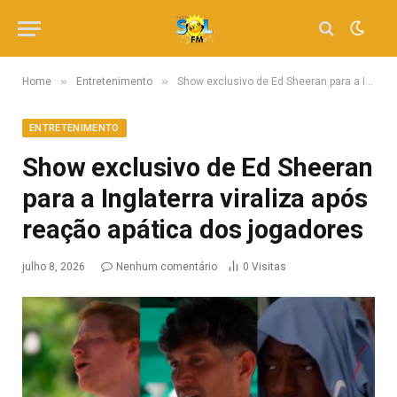
»
»
Home
Entretenimento
Show exclusivo de Ed Sheeran para a Inglaterra viraliza após reação apática dos jogadores
ENTRETENIMENTO
Show exclusivo de Ed Sheeran
para a Inglaterra viraliza após
reação apática dos jogadores
julho 8, 2026
Nenhum comentário
0
Visitas