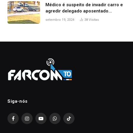
Médico é suspeito de invadir carro e
agredir delegado aposentado
durante confusão no trânsito
setembro 19, 2024
38
Visitas
Siga-nós
Facebook
Instagram
YouTube
WhatsApp
TikTok