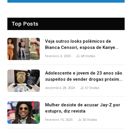
Top Posts
Veja outros looks polêmicos de
Bianca Censori, esposa de Kanye
West que apareceu nua no Grammy
fevereiro 4, 2025
68
Visitas
2025
Adolescente e jovem de 23 anos são
suspeitos de vender drogas próximo
de delegacia e escola, diz polícia
dezembro 28, 2024
57
Visitas
Mulher desiste de acusar Jay-Z por
estupro, diz revista
fevereiro 15, 2025
56
Visitas