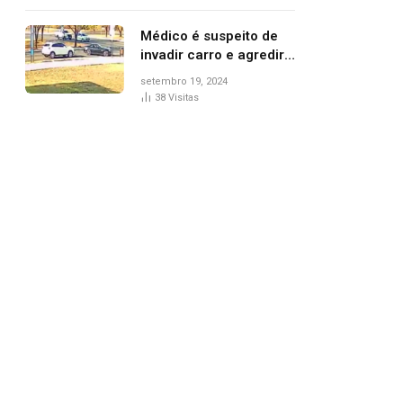
Médico é suspeito de
invadir carro e agredir
delegado aposentado
setembro 19, 2024
durante confusão no
38
Visitas
trânsito