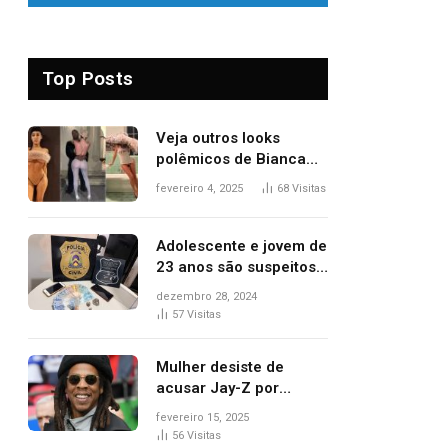
Top Posts
Veja outros looks
polêmicos de Bianca
Censori, esposa de
fevereiro 4, 2025
68
Visitas
Kanye West que
apareceu nua no
Grammy 2025
Adolescente e jovem de
23 anos são suspeitos
de vender drogas
dezembro 28, 2024
próximo de delegacia e
57
Visitas
escola, diz polícia
Mulher desiste de
acusar Jay-Z por
estupro, diz revista
fevereiro 15, 2025
56
Visitas