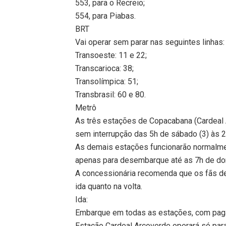
553, para o Recreio;
554, para Piabas.
BRT
Vai operar sem parar nas seguintes linhas:
Transoeste: 11 e 22;
Transcarioca: 38;
Transolímpica: 51;
Transbrasil: 60 e 80.
Metrô
As três estações de Copacabana (Cardeal 
sem interrupção das 5h de sábado (3) às 2
As demais estações funcionarão normalment
apenas para desembarque até as 7h de do
A concessionária recomenda que os fãs de
ida quanto na volta.
Ida:
Embarque em todas as estações, com pagam
Estação Cardeal Arcoverde operará só pa