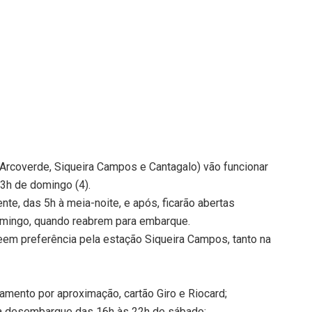
Arcoverde, Siqueira Campos e Cantagalo) vão funcionar
3h de domingo (4).
e, das 5h à meia-noite, e após, ficarão abertas
mingo, quando reabrem para embarque.
em preferência pela estação Siqueira Campos, tanto na
ento por aproximação, cartão Giro e Riocard;
ra desembarque das 16h às 22h de sábado;