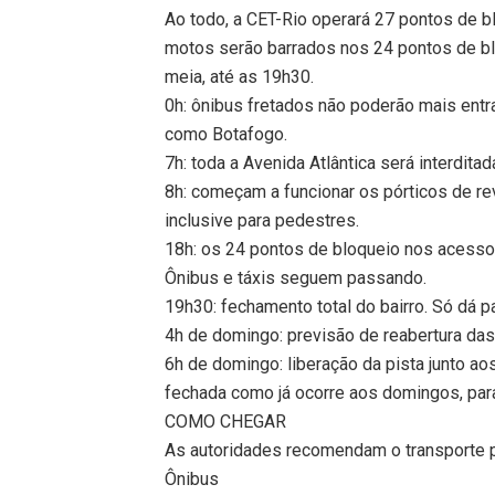
Ao todo, a CET-Rio operará 27 pontos de bl
motos serão barrados nos 24 pontos de bl
meia, até as 19h30.
0h: ônibus fretados não poderão mais ent
como Botafogo.
7h: toda a Avenida Atlântica será interditad
8h: começam a funcionar os pórticos de r
inclusive para pedestres.
18h: os 24 pontos de bloqueio nos acess
Ônibus e táxis seguem passando.
19h30: fechamento total do bairro. Só dá pa
4h de domingo: previsão de reabertura das r
6h de domingo: liberação da pista junto aos
fechada como já ocorre aos domingos, para
COMO CHEGAR
As autoridades recomendam o transporte p
Ônibus