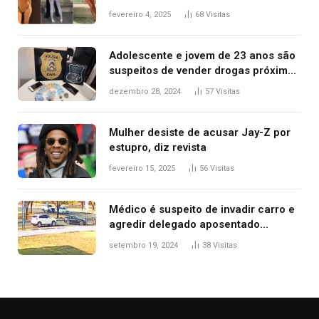
West que apareceu nua no Grammy
fevereiro 4, 2025
68
Visitas
2025
Adolescente e jovem de 23 anos são
suspeitos de vender drogas próximo
de delegacia e escola, diz polícia
dezembro 28, 2024
57
Visitas
Mulher desiste de acusar Jay-Z por
estupro, diz revista
fevereiro 15, 2025
56
Visitas
Médico é suspeito de invadir carro e
agredir delegado aposentado
durante confusão no trânsito
setembro 19, 2024
38
Visitas