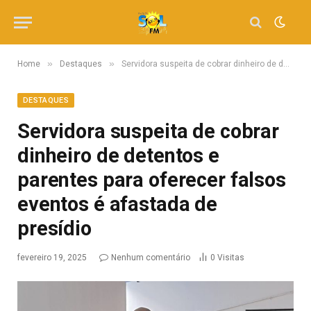
»
»
Home
Destaques
Servidora suspeita de cobrar dinheiro de detentos e parentes para oferecer falsos eventos é afastada de presídio
DESTAQUES
Servidora suspeita de cobrar
dinheiro de detentos e
parentes para oferecer falsos
eventos é afastada de
presídio
fevereiro 19, 2025
Nenhum comentário
0
Visitas