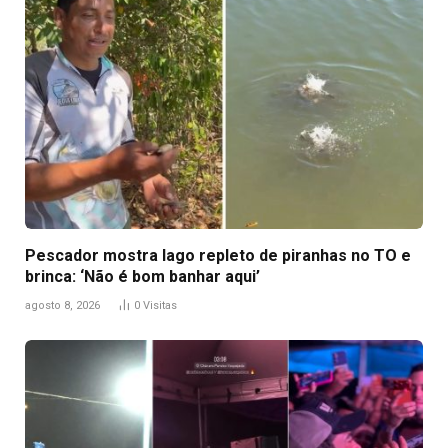
Pescador mostra lago repleto de piranhas no TO e
brinca: ‘Não é bom banhar aqui’
agosto 8, 2026
0
Visitas