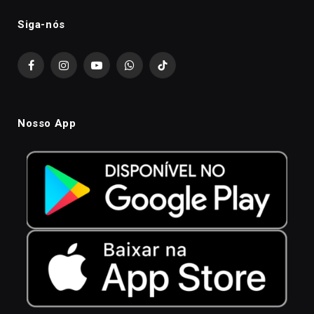
Siga-nós
Facebook
Instagram
YouTube
WhatsApp
TikTok
Nosso App