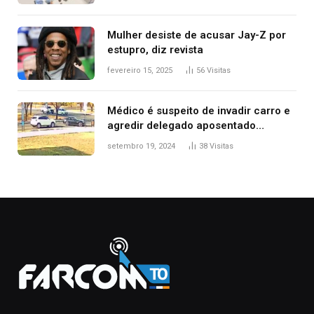
Mulher desiste de acusar Jay-Z por
estupro, diz revista
fevereiro 15, 2025
56
Visitas
Médico é suspeito de invadir carro e
agredir delegado aposentado
durante confusão no trânsito
setembro 19, 2024
38
Visitas