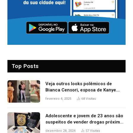
Top Posts
Veja outros looks polêmicos de
Bianca Censori, esposa de Kanye
West que apareceu nua no Grammy
fevereiro 4, 2025
68
Visitas
2025
Adolescente e jovem de 23 anos são
suspeitos de vender drogas próximo
de delegacia e escola, diz polícia
dezembro 28, 2024
57
Visitas