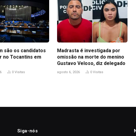
m são os candidatos
Madrasta é investigada por
r no Tocantins em
omissão na morte do menino
Gustavo Veloso, diz delegado
6
0
Visitas
agosto 6, 2026
0
Visitas
Siga-nós