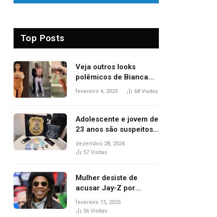
Top Posts
Veja outros looks
polêmicos de Bianca
Censori, esposa de
fevereiro 4, 2025
68
Visitas
Kanye West que
apareceu nua no
Grammy 2025
Adolescente e jovem de
23 anos são suspeitos
de vender drogas
dezembro 28, 2024
próximo de delegacia e
57
Visitas
escola, diz polícia
Mulher desiste de
acusar Jay-Z por
estupro, diz revista
fevereiro 15, 2025
56
Visitas