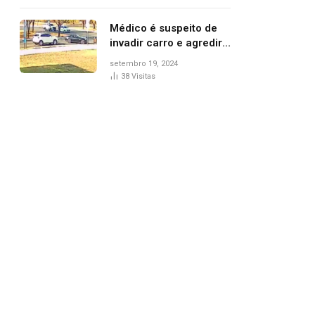
Médico é suspeito de
invadir carro e agredir
delegado aposentado
setembro 19, 2024
durante confusão no
38
Visitas
trânsito