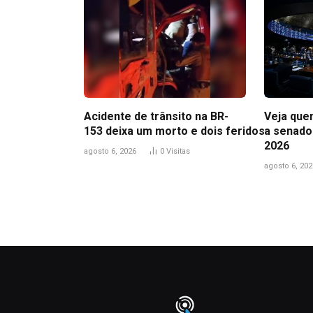
Acidente de trânsito na BR-
Veja que
153 deixa um morto e dois feridos
a senado
2026
agosto 6, 2026
0
Visitas
agosto 6, 202