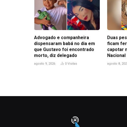
Advogado e companheira
Duas pes
dispensaram babá no dia em
ficam fe
que Gustavo foi encontrado
capotar 
morto, diz delegado
Nacional
agosto 9, 2026
0
Visitas
agosto 8, 202