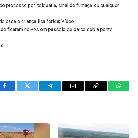
de processo por ‘telepatia, sinal de fumaça’ ou qualquer
 casa e criança fica ferida; Vídeo
e ficaram noivos em passeio de barco sob a ponte
ns.
Facebook
Twitter
Telegram
Email
Copy
WhatsA
Link