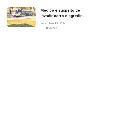
Médico é suspeito de
invadir carro e agredir
delegado aposentado
setembro 19, 2024
durante confusão no
38
Visitas
trânsito