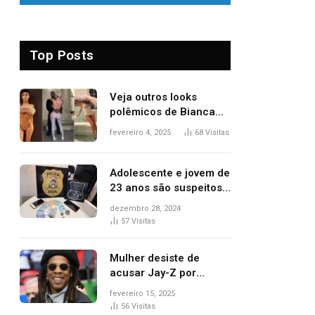
Top Posts
Veja outros looks
polêmicos de Bianca
Censori, esposa de
fevereiro 4, 2025
68
Visitas
Kanye West que
apareceu nua no
Grammy 2025
Adolescente e jovem de
23 anos são suspeitos
de vender drogas
dezembro 28, 2024
próximo de delegacia e
57
Visitas
escola, diz polícia
Mulher desiste de
acusar Jay-Z por
estupro, diz revista
fevereiro 15, 2025
56
Visitas