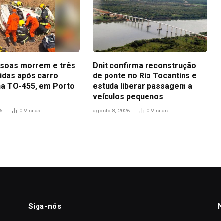
soas morrem e três
Dnit confirma reconstrução
ridas após carro
de ponte no Rio Tocantins e
na TO-455, em Porto
estuda liberar passagem a
veículos pequenos
6
0
Visitas
agosto 8, 2026
0
Visitas
Siga-nós