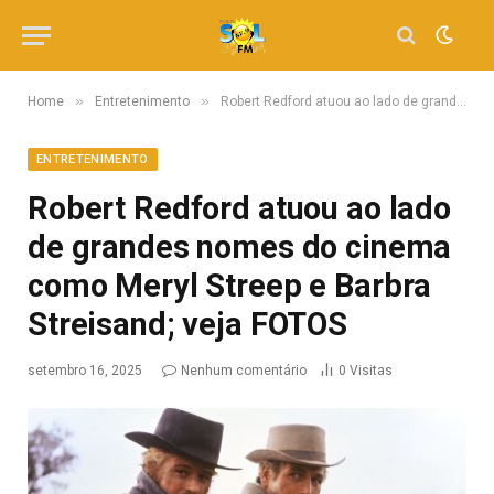
»
»
Home
Entretenimento
Robert Redford atuou ao lado de grandes nomes do cinema como Meryl Streep e Barbra Streisand; veja FOTOS
ENTRETENIMENTO
Robert Redford atuou ao lado
de grandes nomes do cinema
como Meryl Streep e Barbra
Streisand; veja FOTOS
setembro 16, 2025
Nenhum comentário
0
Visitas