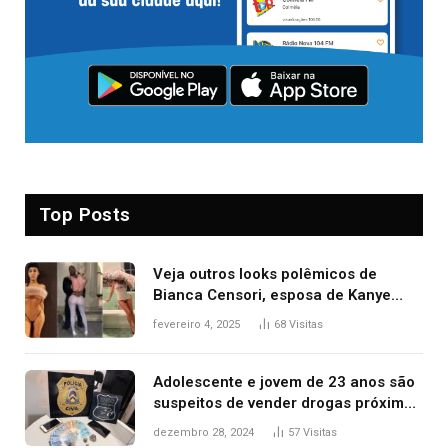
Top Posts
Veja outros looks polêmicos de
Bianca Censori, esposa de Kanye
West que apareceu nua no Grammy
fevereiro 4, 2025
68
Visitas
2025
Adolescente e jovem de 23 anos são
suspeitos de vender drogas próximo
de delegacia e escola, diz polícia
dezembro 28, 2024
57
Visitas