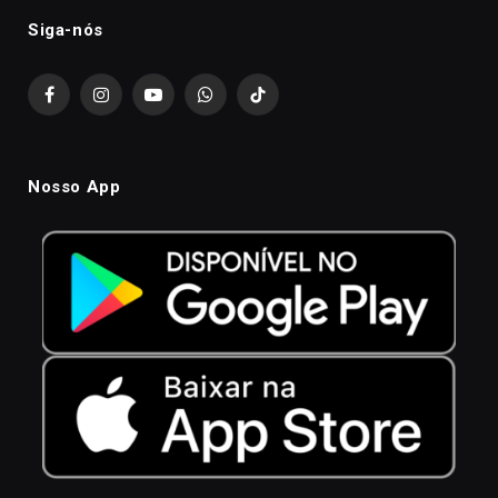
Siga-nós
Facebook
Instagram
YouTube
WhatsApp
TikTok
Nosso App