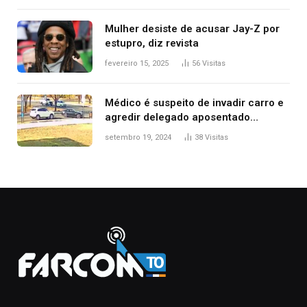
Mulher desiste de acusar Jay-Z por
estupro, diz revista
fevereiro 15, 2025
56
Visitas
Médico é suspeito de invadir carro e
agredir delegado aposentado
durante confusão no trânsito
setembro 19, 2024
38
Visitas