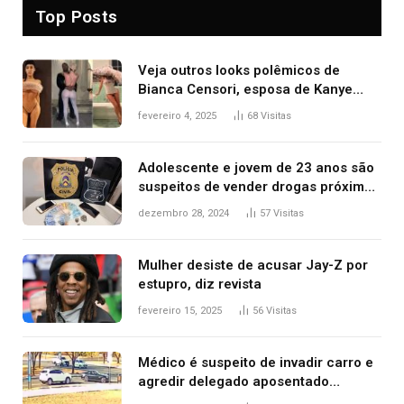
Top Posts
Veja outros looks polêmicos de
Bianca Censori, esposa de Kanye
West que apareceu nua no Grammy
fevereiro 4, 2025
68
Visitas
2025
Adolescente e jovem de 23 anos são
suspeitos de vender drogas próximo
de delegacia e escola, diz polícia
dezembro 28, 2024
57
Visitas
Mulher desiste de acusar Jay-Z por
estupro, diz revista
fevereiro 15, 2025
56
Visitas
Médico é suspeito de invadir carro e
agredir delegado aposentado
durante confusão no trânsito