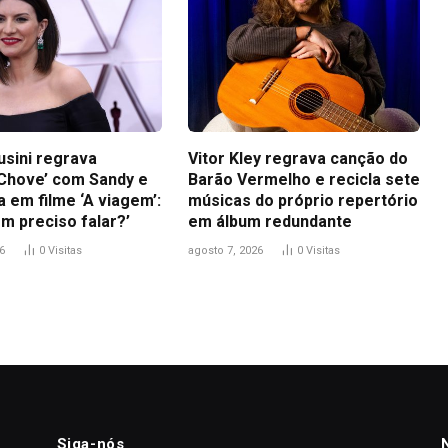
usini regrava
Vitor Kley regrava canção do
Chove’ com Sandy e
Barão Vermelho e recicla sete
a em filme ‘A viagem’:
músicas do próprio repertório
m preciso falar?’
em álbum redundante
6
0
Visitas
agosto 7, 2026
0
Visitas
Siga-nós