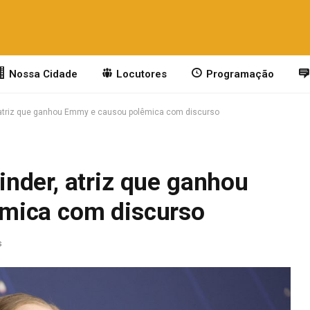
Nossa Cidade
Locutores
Programação
atriz que ganhou Emmy e causou polêmica com discurso
nder, atriz que ganhou
mica com discurso
s