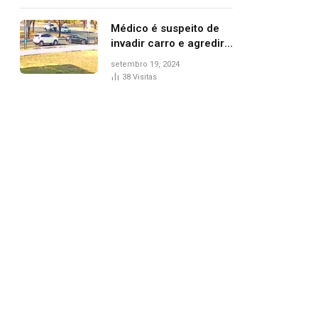
Médico é suspeito de
invadir carro e agredir
delegado aposentado
setembro 19, 2024
durante confusão no
38
Visitas
trânsito