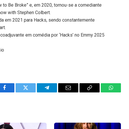
w to Be Broke” e, em 2020, tornou-se a comediante
how with Stephen Colbert.
ada em 2021 para Hacks, sendo constantemente
rt.
z coadjuvante em comédia por ‘Hacks’ no Emmy 2025
io
Facebook
Twitter
Telegram
Email
Copy
WhatsA
Link