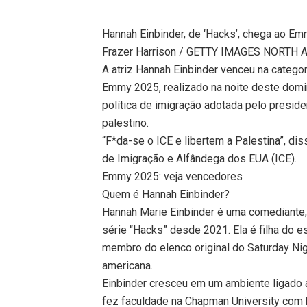
Hannah Einbinder, de ‘Hacks’, chega ao E
Frazer Harrison / GETTY IMAGES NORTH A
A atriz Hannah Einbinder venceu na catego
Emmy 2025, realizado na noite deste domin
política de imigração adotada pelo presid
palestino.
“F*da-se o ICE e libertem a Palestina”, dis
de Imigração e Alfândega dos EUA (ICE).
Emmy 2025: veja vencedores
Quem é Hannah Einbinder?
Hannah Marie Einbinder é uma comediante, a
série “Hacks” desde 2021. Ela é filha do 
membro do elenco original do Saturday Nig
americana.
Einbinder cresceu em um ambiente ligado ao
fez faculdade na Chapman University com 