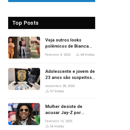
Top Posts
Veja outros looks
polêmicos de Bianca
Censori, esposa de
fevereiro 4, 2025
68
Visitas
Kanye West que
apareceu nua no
Grammy 2025
Adolescente e jovem de
23 anos são suspeitos
de vender drogas
dezembro 28, 2024
próximo de delegacia e
57
Visitas
escola, diz polícia
Mulher desiste de
acusar Jay-Z por
estupro, diz revista
fevereiro 15, 2025
56
Visitas