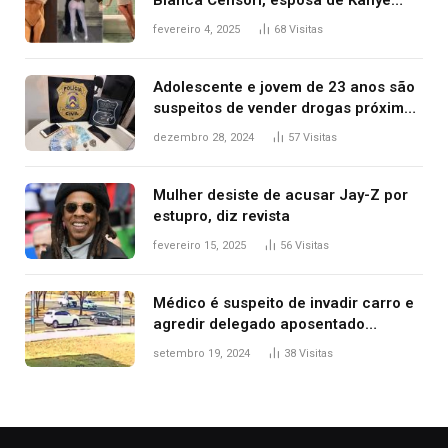
West que apareceu nua no Grammy
fevereiro 4, 2025
68
Visitas
2025
Adolescente e jovem de 23 anos são
suspeitos de vender drogas próximo
de delegacia e escola, diz polícia
dezembro 28, 2024
57
Visitas
Mulher desiste de acusar Jay-Z por
estupro, diz revista
fevereiro 15, 2025
56
Visitas
Médico é suspeito de invadir carro e
agredir delegado aposentado
durante confusão no trânsito
setembro 19, 2024
38
Visitas