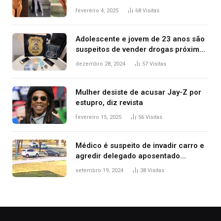
West que apareceu nua no Grammy
fevereiro 4, 2025
68
Visitas
2025
Adolescente e jovem de 23 anos são
suspeitos de vender drogas próximo
de delegacia e escola, diz polícia
dezembro 28, 2024
57
Visitas
Mulher desiste de acusar Jay-Z por
estupro, diz revista
fevereiro 15, 2025
56
Visitas
Médico é suspeito de invadir carro e
agredir delegado aposentado
durante confusão no trânsito
setembro 19, 2024
38
Visitas