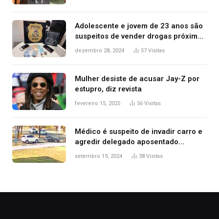
2025
Adolescente e jovem de 23 anos são
suspeitos de vender drogas próximo
de delegacia e escola, diz polícia
dezembro 28, 2024
57
Visitas
Mulher desiste de acusar Jay-Z por
estupro, diz revista
fevereiro 15, 2025
56
Visitas
Médico é suspeito de invadir carro e
agredir delegado aposentado
durante confusão no trânsito
setembro 19, 2024
38
Visitas