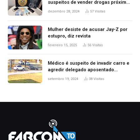
suspeitos de vender drogas próximo
de delegacia e escola, diz polícia
dezembro 28, 2024
57
Visitas
Mulher desiste de acusar Jay-Z por
estupro, diz revista
fevereiro 15, 2025
56
Visitas
Médico é suspeito de invadir carro e
agredir delegado aposentado
durante confusão no trânsito
setembro 19, 2024
38
Visitas