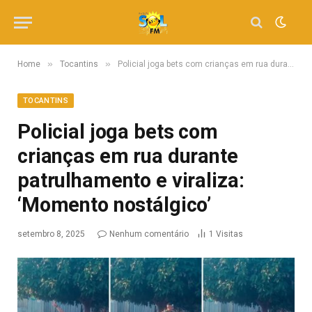
»
»
Home
Tocantins
Policial joga bets com crianças em rua durante patrulhamento e viraliza: ‘Momento nostálgico’
TOCANTINS
Policial joga bets com
crianças em rua durante
patrulhamento e viraliza:
‘Momento nostálgico’
setembro 8, 2025
Nenhum comentário
1
Visitas