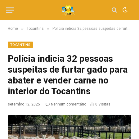
»
»
Home
Tocantins
Polícia indicia 32 pessoas suspeitas de furtar gado para abater e vender carne no interior do Tocantins
TOCANTINS
Polícia indicia 32 pessoas
suspeitas de furtar gado para
abater e vender carne no
interior do Tocantins
setembro 12, 2025
Nenhum comentário
0
Visitas