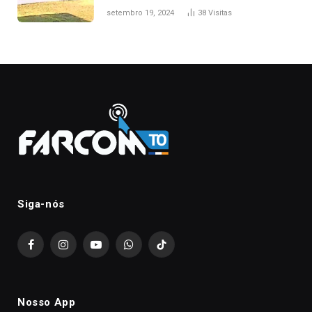
durante confusão no trânsito
setembro 19, 2024
38
Visitas
Siga-nós
Facebook
Instagram
YouTube
WhatsApp
TikTok
Nosso App