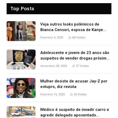
Top Posts
Veja outros looks polêmicos de
Bianca Censori, esposa de Kanye
West que apareceu nua no Grammy
fevereiro 4, 2025
68
Visitas
2025
Adolescente e jovem de 23 anos são
suspeitos de vender drogas próximo
de delegacia e escola, diz polícia
dezembro 28, 2024
57
Visitas
Mulher desiste de acusar Jay-Z por
estupro, diz revista
fevereiro 15, 2025
56
Visitas
Médico é suspeito de invadir carro e
agredir delegado aposentado