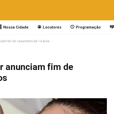
Nossa Cidade
Locutores
Programação
unciam fim de casamento de 14 anos
er anunciam fim de
os