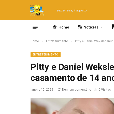
sexta-feira, 7 agosto
Home
Notícias
»
»
Home
Entretenimento
Pitty e Daniel Weksler an
ENTRETENIMENTO
Pitty e Daniel Weksl
casamento de 14 an
janeiro 15, 2025
Nenhum comentário
0
Visitas