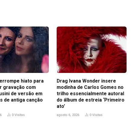
Link
terrompe hiato para
Drag Ivana Wonder insere
r gravação com
modinha de Carlos Gomes no
usini de versão em
trilho essencialmente autoral
s de antiga canção
do álbum de estreia ‘Primeiro
ato’
6
0
Visitas
agosto 6, 2026
0
Visitas