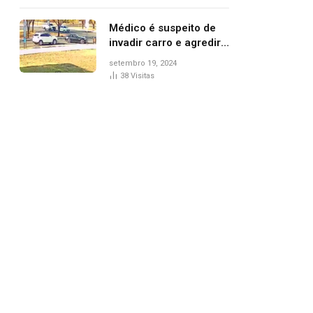
Médico é suspeito de
invadir carro e agredir
delegado aposentado
setembro 19, 2024
durante confusão no
38
Visitas
trânsito
pp