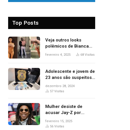
Top Posts
Veja outros looks
polêmicos de Bianca
Censori, esposa de
fevereiro 4, 2025
68
Visitas
Kanye West que
apareceu nua no
Grammy 2025
Adolescente e jovem de
23 anos são suspeitos
de vender drogas
dezembro 28, 2024
próximo de delegacia e
57
Visitas
escola, diz polícia
Mulher desiste de
acusar Jay-Z por
estupro, diz revista
fevereiro 15, 2025
56
Visitas